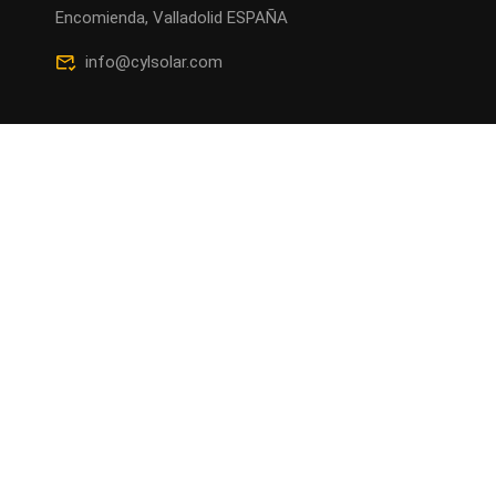
Encomienda, Valladolid ESPAÑA
info@cylsolar.com
La Comunidad del Sol |
Cylsolar
| Todos los derechos
reservados.
Aviso legal
Politica de cookies
Política de Privacidad
Proyecto financiado en un 80% por una subvención directa de